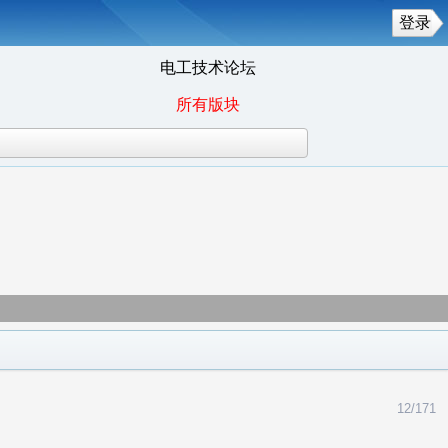
登录
电工技术论坛
所有版块
显示无信号
是不是买到假的梅兰日兰了
私服电机绝缘不好
12/171