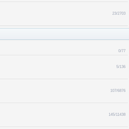
23/2703
0/77
5/136
107/6876
145/11438