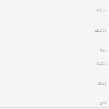
15/156
11/1758
0/25
5/1301
2/121
0/27