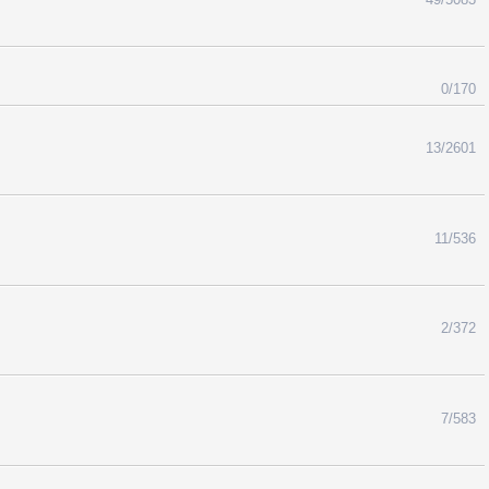
0/170
13/2601
11/536
2/372
7/583