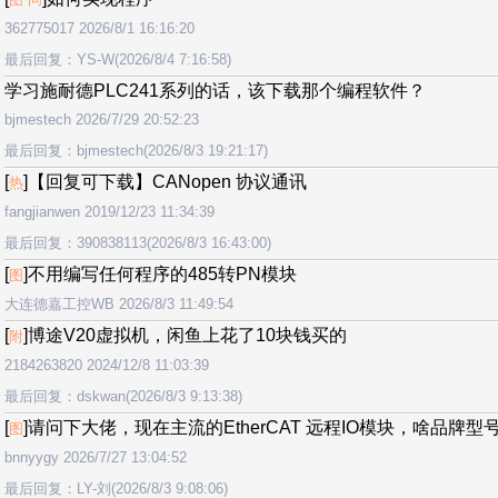
362775017 2026/8/1 16:16:20
最后回复：YS-W(2026/8/4 7:16:58)
学习施耐德PLC241系列的话，该下载那个编程软件？
bjmestech 2026/7/29 20:52:23
最后回复：bjmestech(2026/8/3 19:21:17)
[
]【回复可下载】CANopen 协议通讯
热
fangjianwen 2019/12/23 11:34:39
最后回复：390838113(2026/8/3 16:43:00)
[
]不用编写任何程序的485转PN模块
图
大连德嘉工控WB 2026/8/3 11:49:54
[
]博途V20虚拟机，闲鱼上花了10块钱买的
附
2184263820 2024/12/8 11:03:39
最后回复：dskwan(2026/8/3 9:13:38)
[
]请问下大佬，现在主流的EtherCAT 远程IO模块，啥品牌
图
bnnyygy 2026/7/27 13:04:52
最后回复：LY-刘(2026/8/3 9:08:06)