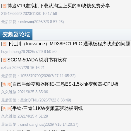
[
]博途V19虚拟机下载从淘宝上买的30块钱免费分享
图
2184263820 2023/11/30 10:17:58
最后回复：dskwan(2026/8/3 8:57:26)
变频器论坛
[
]下汇川（Inovance）MD38PC1 PLC 通讯板程序状态的问题
图
huynhthong26 2026/7/29 8:50:50
[
]SGDM-50ADA 说明书有没有
图
czhaii 2026/7/26 16:16:21
最后回复：1053370790(2026/7/27 11:05:32)
[
]自己手绘变频器图纸-三恳ES-1.5k-hk变频器-CPU板
热 图
久久维修 2021/3/25 3:35:06
最后回复：星空QTNU(2026/7/22 8:38:49)
[
]手绘-三肯11KW变频器驱动板图纸
热 图
久久维修 2021/4/15 4:51:29
最后回复：qinshuanghua(2026/7/15 14:20:37)