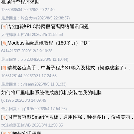
机场行李程序求助
1256066534 2026/8/2 20:27:40
最后回复：蛇会大学(2026/8/5 22:38:37)
[
]专注解决PLC跨网段隔离网络通讯问题
图
大连德嘉工控WB 2026/8/5 11:58:58
[
]Modbus高级通讯教程（180多页）PDF
热
641421537 2020/12/2 9:10:38
最后回复：blbl2004(2026/8/5 11:10:44)
[
]请教各位高手，中断子程序ST输入及格式（疑似破案了）。
附
1056128144 2026/7/31 17:24:55
最后回复：cvlsam(2026/8/5 11:01:33)
如何将厂里电脑系统做成虚拟机安装在我的电脑
tjq1976 2026/8/3 14:09:45
最后回复：tjq1976(2026/8/4 17:54:26)
[
]国产兼容型Smart信号板，通用性强，种类多样，价格美丽
图
大连德嘉工控WB 2026/8/4 11:50:35
[
]如何实现程序
图 问