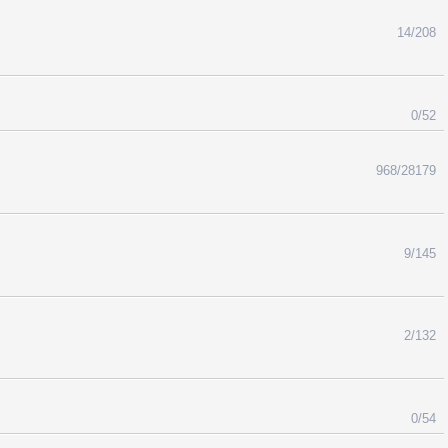
14/208
0/52
968/28179
9/145
2/132
0/54