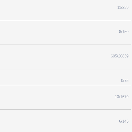
11/239
8/150
605/20839
0/75
13/1679
6/145