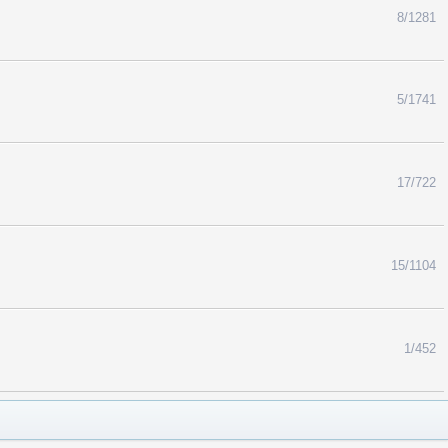
8/1281
5/1741
17/722
15/1104
1/452