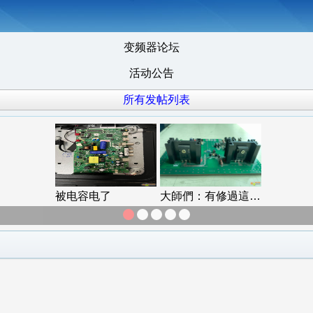
变频器论坛
活动公告
所有发帖列表
被电容电了
大師們：有修過這板的嗎？誰有電路圖
学生电脑