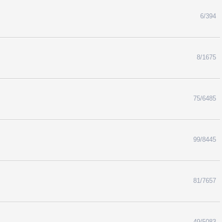
6/394
8/1675
75/6485
99/8445
81/7657
49/5083