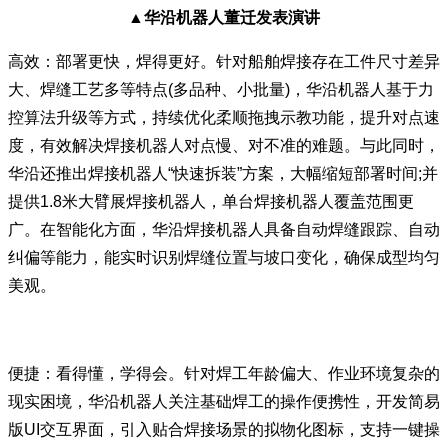
▲华沿机器人董迁发表演讲
高效：部署更快，焊得更好。针对船舶焊接存在工件尺寸差异
大、焊缝工艺多等特点(多品种、小批量)，华沿机器人基于力
控算法升级等方式，持续优化柔顺拖拽示教功能，提升对点速
度，有效解决焊接机器人对点慢、对不准的难题。与此同时，
华沿还推出焊接机器人“快速拆装”方案，大幅缩短部署时间;并
提供1.8米大臂展焊接机器人，单台焊接机器人覆盖范围更
广。在智能化方面，华沿焊接机器人具备自动焊缝跟踪、自动
纠偏等能力，能实时识别焊缝位置与坡口变化，确保成型均匀
美观。
便捷：看得懂，学得会。针对焊工年龄偏大、作业环境复杂的
现实困境，华沿机器人关注基础焊工的操作便携性，开发简易
版UI交互界面，引入贴合焊接场景的拟物化图标，支持一键操