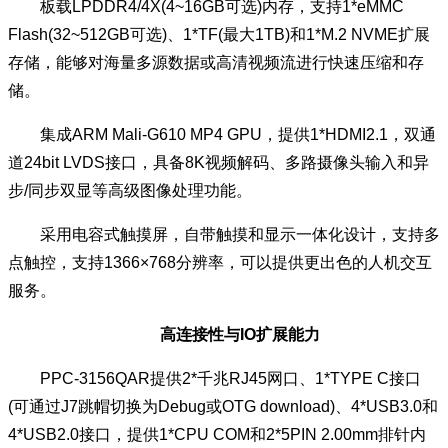
板载LPDDR4/4X(4~16GB可选)内存，支持1*eMMC
Flash(32~512GB可选)、1*TF(最大1TB)和1*M.2 NVME扩展
存储，能够对海量多源数据或高清视频流进行快速压缩和存
储。
集成ARM Mali-G610 MP4 GPU，提供1*HDMI2.1，双通
道24bit LVDS接口，具备8K视频解码、多路摄像头输入和异
步/同步双显等高级图像处理功能。
采用电容式触摸屏，自带触摸和显示一体化设计，支持多
点触控，支持1366×768分辨率，可以提供更出色的人机交互
服务。
高连接性与IO扩展能力
PPC-3156QAR提供2*千兆RJ45网口、1*TYPE C接口
(可通过J7跳帽切换为Debug或OTG download)、4*USB3.0和
4*USB2.0接口，提供1*CPU COM和2*5PIN 2.00mm排针内