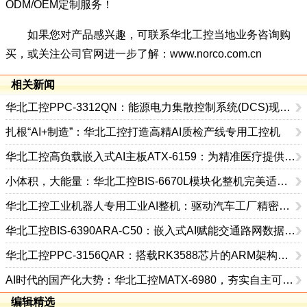
ODM/OEM定制服务！
如果您对产品感兴趣，可联系华北工控当地业务咨询购
买，或关注公司官网进一步了解：
www.norco.com.cn
相关新闻
华北工控PPC-3312QN：能源电力集散控制系统(DCS)现场控制界面的理想选择
扎根“AI+制造”：华北工控打造高精AI质检产线专用工控机
华北工控高负载嵌入式AI主板ATX-6159：为精准医疗提供硬驱力
小体积，大能量：华北工控BIS-6670L模块化整机完美适配边缘AI场景
华北工控工业机器人专用工业AI整机：驱动汽车工厂精密焊接作业
华北工控BIS-6390ARA-C50：嵌入式AI赋能交通路网数据可视化
华北工控PPC-3156QAR：搭载RK3588芯片的ARM架构工业级AI平板电脑
AI时代的国产化大势：华北工控MATX-6980，夯实自主可控算力底座
编辑精选