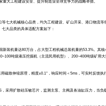
障国家重大工程建设安全、提升制造业全球竞争力的战略举措。
口等七大机械核心品类，均为工程建设、矿山开采、港口物流等领
。七大品类的具体适配方案如下：
国新装机量达80万台，占大型工程机械总装机量的53.3%。
~100吨级液压挖掘机（主流民用机型）、200~400吨级矿
，采用磁致伸缩原理，精度±0.1°，响应时间＜5ms，可实时反
0.5%FS，采用扩散硅压敏芯片，监测主泵、主阀及各油缸压力，