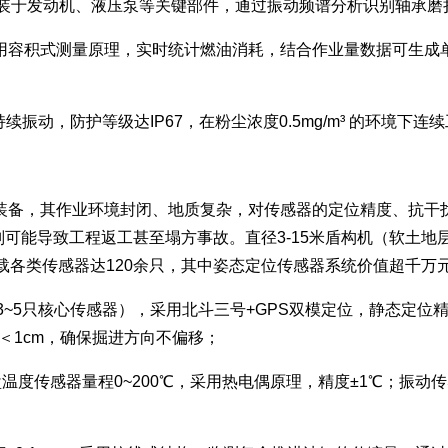
00Hz，安装于发动机、液压泵等关键部件，通过振动频谱分析识别轴
%FS，采用容积式测量原理，实时统计燃油消耗，结合作业量数据可
振动，防护等级达IP67，在粉尘浓度0.5mg/m³ 的环境下连续
装备，其作业环境封闭、地质复杂，对传感器的定位精度、抗干
否则可能导致工程返工甚至塌方事故。直径3-15米盾构机（软土
，搭载各类传感器达120余只，其中姿态定位传感器系统价值超千
3~5只核心传感器），采用北斗三号+GPS双模定位，静态定位精度
＜1cm，确保掘进方向不偏移；
盘温度传感器量程0~200℃，采用热电偶原理，精度±1℃；振动