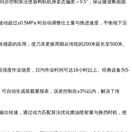
通过同步控制算法使盾构机机身姿态偏差＜0.5°，保证隧道断面圆
力波动超过±0.5MPa 时自动调整出土量与推进速度，平衡地下压
感器的应用，使刀具更换周期从传统的200米延长至500米。
强度作业场景，日均作业时间可达16小时以上。经典设备为5-
载，可自动生成装载量报表，误差控制在±3%以内，解决了传
变速箱输出转速，通过动力匹配算法优化燃油喷射量与换挡时机，使