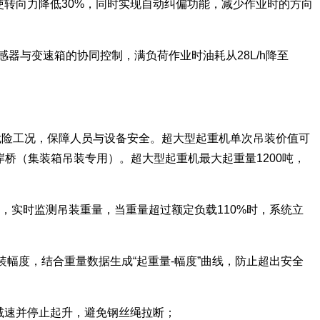
统，使转向力降低30%，同时实现自动纠偏功能，减少作业时的方向
感器与变速箱的协同控制，满负荷作业时油耗从28L/h降至
危险工况，保障人员与设备安全。超大型起重机单次吊装价值可
岸桥（集装箱吊装专用）。超大型起重机最大起重量1200吨，
臂根部，实时监测吊装重量，当重量超过额定负载110%时，系统立
吊装幅度，结合重量数据生成“起重量-幅度”曲线，防止超出安全
动减速并停止起升，避免钢丝绳拉断；