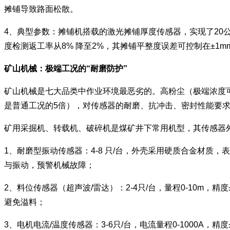
摊铺导致路面松散。
4、典型参数：摊铺机搭载的激光摊铺厚度传感器，实现了20
度检测返工率从8% 降至2%，其摊铺平整度误差可控制在±1m
矿山机械：极端工况的“耐磨防护”
矿山机械是七大品类中作业环境最恶劣的。高粉尘（极端浓度可达1
是普通工况的5倍），对传感器的耐磨、抗冲击、密封性能要
矿用采掘机、转载机、破碎机是煤矿井下常用机型，其传感器
1、耐磨型振动传感器：4-8 只/台，外壳采用硬质合金材质，表
与振动，预警机械故障；
2、料位传感器（超声波/雷达）：2-4只/台，量程0-10
避免溢料；
3、电机电流/温度传感器：3-6只/台，电流量程0-1000A，精