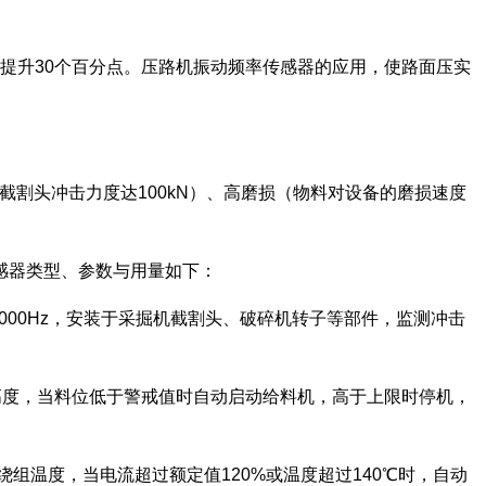
制提升30个百分点。压路机振动频率传感器的应用，使路面压实
机截割头冲击力度达100kN）、高磨损（物料对设备的磨损速度
感器类型、参数与用量如下：
-2000Hz，安装于采掘机截割头、破碎机转子等部件，监测冲击
物料高度，当料位低于警戒值时自动启动给料机，高于上限时停机，
电流与绕组温度，当电流超过额定值120%或温度超过140℃时，自动