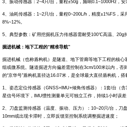
3、振动传感器：2~4只/台，量程±50g，频响0.1~10
4、油耗传感器：1~2只/台，量程0~200L/h，精度±1
8%~12%。
5、典型参数：矿用挖掘机压力传感器需耐受100℃高温、20g持续
掘进机械：地下工程的“精准导航”
掘进机械（也称盾构机）是隧道、地下管廊等地下工程的核心
组或微系统。隧道掘进方向偏差需控制在3cm/100米以内，
的“京华号”盾构机直径达16.07米，是全球最大直径盾构机
1、姿态定位传感器（GNSS+IMU+倾角传感器）：1套/台（含
星信号环境下，IMU惯性测量单元可独立工作，持续1小时误差
2、刀盘监测传感器（温度、振动、压力）：10~20只/台，刀
10mm或出现卡滞时，立即反馈至控制系统调整掘进速度；