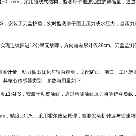
m，精度±0.1mm，采用拉线式结构，监测每个推进油缸的伸缩量，
0.3%FS，安装于刀盘护盾，实时监测掌子面土压力或水压力，当压
现连续掘进12公里无故障，方向偏差累计仅28cm。刀盘监测传
准计量、动力输出优化与转向控制，适配矿山、港口、工地等高
。其核心传感器类型、参数与用量如下：
N，精度±1%FS，安装于动臂油缸，通过检测油缸压力换算铲斗负
00rpm，精度±0.1%，采用霍尔效应原理，监测发动机转速与