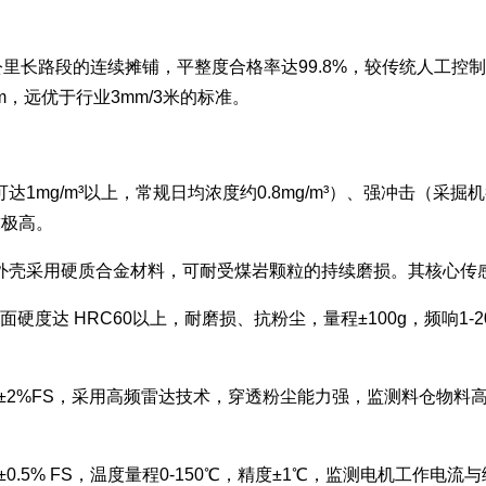
公里长路段的连续摊铺，平整度合格率达99.8%，较传统人工控
m，远优于行业3mm/3米的标准。
mg/m³以上，常规日均浓度约0.8mg/m³）、强冲击（采掘
求极高。
外壳采用硬质合金材料，可耐受煤岩颗粒的持续磨损。其核心传
面硬度达 HRC60以上，耐磨损、抗粉尘，量程±100g，频响1
m，精度±2%FS，采用高频雷达技术，穿透粉尘能力强，监测料仓
度±0.5% FS，温度量程0-150℃，精度±1℃，监测电机工作