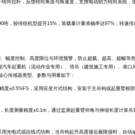
°，安装于转向拉杆，反馈转向角度与角速度，支撑电动助力转向系
0吨，较传统机型提升15%，装载量计量准确率达97%；转速传
监测、幅度控制、高度限位与环境预警，防止超载、超高、超幅等
 吨级汽车起重机（流动作业专用）、塔吊（建筑施工专用）、港口
核心传感器类型、参数与用量如下：
kN，精度±0.5%FS，采用应变片式结构，安装于主吊钩或起重
.1°，长度测量精度±0.1m，通过监测起重臂仰角与伸缩长度计算
.5m，采用光电式或拉线式结构，当吊钩起升高度接近极限值时，自