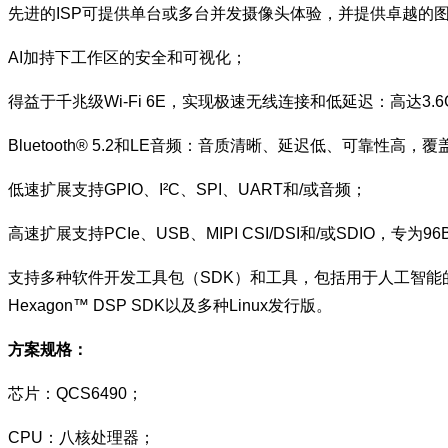
先进的ISP可提供单台或多台并发摄像头体验，并提供卓越的
AI加持下工作区的安全和可视化；
得益于千兆级Wi-Fi 6E，实现极速无线连接和低延迟：高达3.6Gbp
Bluetooth® 5.2和LE音频：音质清晰、延迟低、可靠性高，
低速扩展支持GPIO、I²C、SPI、UART和/或音频；
高速扩展支持PCIe、USB、MIPI CSI/DSI和/或SDIO，专为9
支持多种软件开发工具包（SDK）和工具，包括用于人工智能的Qualcom
Hexagon™ DSP SDK以及多种Linux发行版。
方案规格：
芯片：QCS6490；
CPU：八核处理器；