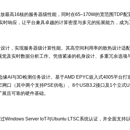
释放最高16核的服务器级性能，同时在65–170W的宽范围TD
与实时响应，让平台兼具卓越的计算密度与多元的拓展能力，成
的工业级设计，实现服务器级计算性能。其高空间利用率的散热设计
及实时数据分析工作。凭借紧凑的机身设计、多重冗余选项与双 G
一代边缘AI与3D检测任务设计。基于AMD EPYC嵌入式4005平
E网口（其中两个支持PSE供电）、8个USB3.2接口及1个立式U
扩展且可靠的硬件基础。
ndows Server IoT与Ubuntu LTSC系统认证，并全面