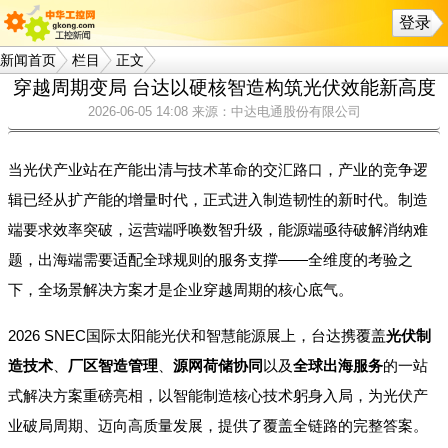
登录
新闻首页
栏目
正文
穿越周期变局 台达以硬核智造构筑光伏效能新高度
2026-06-05 14:08
来源：中达电通股份有限公司
当光伏产业站在产能出清与技术革命的交汇路口，产业的竞争逻
辑已经从扩产能的增量时代，正式进入制造韧性的新时代。制造
端要求效率突破，运营端呼唤数智升级，能源端亟待破解消纳难
题，出海端需要适配全球规则的服务支撑——全维度的考验之
下，全场景解决方案才是企业穿越周期的核心底气。
2026 SNEC
国际太阳能光伏和智慧能源展上，台达携覆盖
光伏制
造技术
、
厂区智造管理
、
源网荷储协同
以及
全球出海服务
的一站
式解决方案重磅亮相，以智能制造核心技术躬身入局，为光伏产
业破局周期、迈向高质量发展，提供了覆盖全链路的完整答案。