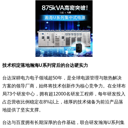
技术积淀落地瀚海U系列背后的台达硬实力
台达深耕电力电子领域超50年，是全球电源管理与散热解决
方案的领导厂商，始终将技术创新作为核心竞争力。在全球布
局73个研发中心，拥有超12000名研发工程师，每年研发投入
占总营收比例稳定在8%以上，雄厚的技术储备为前沿产品落
地提供了坚实支撑。
台达与百度拥有长期深厚的合作基础，联合研发瀚海U系列集