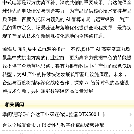
中式电源是双方优势互补、深度共创的重要成果。台达凭借全
球领先的电源研发与制造实力，为产品提供核心技术支撑与品
质保障；百度依托国内领先的 AI 智算布局与运营经验，为产
品的需求定义、场景验证与落地优化提供全流程支撑，最终实
现了产品从技术创新到规模化落地的全链路打通。
瀚海 U 系列集中式电源的推出，不仅填补了 AI 高密度算力场
景集中式供电方案的行业空白，更为高算力数据中心的节能提
效提供了全新落地思路，将有力推动数据中心产业的绿色低碳
转型，为AI 产业的持续快速发展筑牢基础设施底座。未来，
台达与百度将继续深化战略合作，探索 AI 智算时代的基础设
施技术创新，共同赋能数字经济高质量发展。
相关新闻
掌间“黑珍珠” 台达工业级迷你温控器DTX500上市
台达全域智造实力 以柔性与数字化赋能精密装配