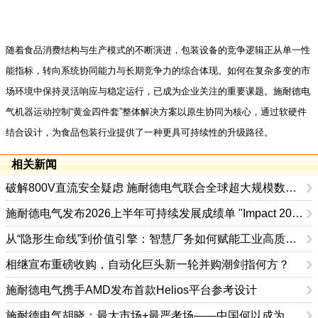
随着食品消费结构与生产模式的不断演进，包装设备的竞争逻辑正从单一性
能指标，转向系统协同能力与长期竞争力的综合体现。如何在复杂多变的市
场环境中保持灵活响应与稳定运行，已成为企业关注的重要课题。施耐德电
气机器运动控制“黄金四件套”整体解决方案以原生协同为核心，通过软硬件
结合设计，为食品包装行业提供了一种更具可持续性的升级路径。
相关新闻
破解800V直流安全疑虑 施耐德电气联合全球超大规模数据中心运营商发布弧闪风险评估报告
施耐德电气发布2026上半年可持续发展成绩单 "Impact 2030"路线图开局稳健
从“隐形生命线”到价值引擎：智慧厂务如何赋能工业高质量发展
相继宣布重磅收购，自动化巨头新一轮并购潮剑指何方？
施耐德电气携手AMD发布首款Helios平台参考设计
施耐德电气胡晓：最大市场+最严考场——中国何以成为工业创新策源地