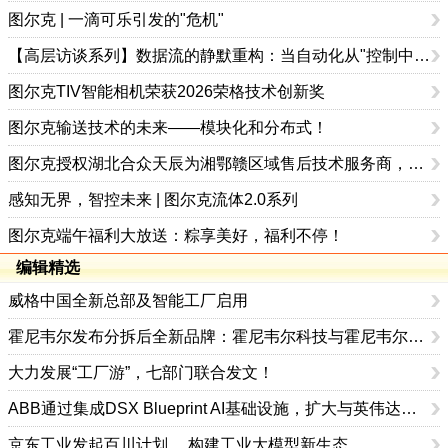
图尔克 | 一滴可乐引发的"危机"
【高层访谈系列】数据流的静默重构：当自动化从"控制中心"走向"数据网络"——图尔克接受中国工控网专访
图尔克TIV智能相机荣获2026荣格技术创新奖
图尔克输送技术的未来——模块化和分布式！
图尔克授权湖北合众天辰为湘鄂赣区域售后技术服务商，开启本地化服务新模式
感知无界，智控未来 | 图尔克流体2.0系列
图尔克端午福利大放送：粽享美好，福利不停！
编辑精选
威格中国全新总部及智能工厂启用
霍尼韦尔发布分拆后全新品牌：霍尼韦尔科技与霍尼韦尔航空航天
大力发展“工厂游”，七部门联合发文！
ABB通过集成DSX Blueprint AI基础设施，扩大与英伟达的合作
京东工业发起百川计划， 构建工业大模型新生态