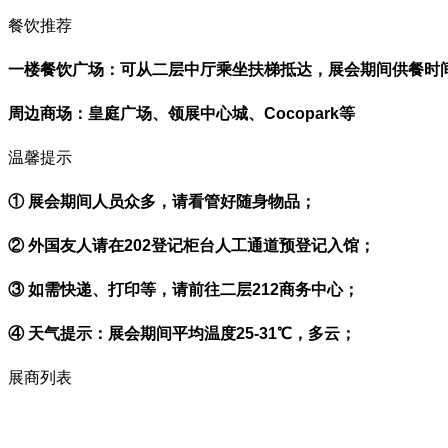
餐饮推荐
一楼餐饮广场：
可从二层中厅乘坐扶梯抵达，展会期间供餐时间11:
周边商场：
皇庭广场、领展中心城、Cocopark等
温馨提示
①
展会期间人员众多，请看管好随身物品；
②
外国友人请在202登记柜台人工通道预登记入馆；
③
如需快递、打印等，请前往二层212商务中心；
④
天气提示：展会期间平均温度25-31℃，多云；
展商列表