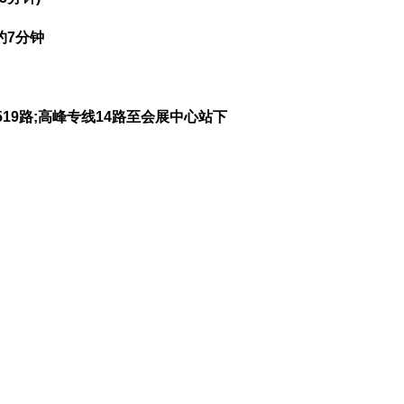
约7分钟
路;M519路;高峰专线14路至会展中心站下