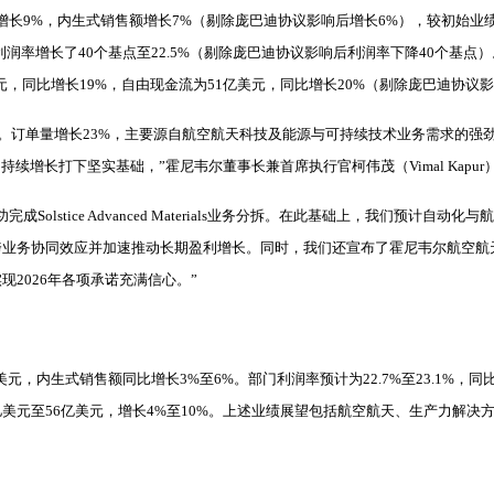
售额增长9%，内生式销售额增长7%（剔除庞巴迪协议影响后增长6%），较初始
率增长了40个基点至22.5%（剔除庞巴迪协议影响后利润率下降40个基点）。
元，同比增长19%，自由现金流为51亿美元，同比增长20%（剔除庞巴迪协议影
限。订单量增长23%，主要源自航空航天科技及能源与可持续技术业务需求的强
持续增长打下坚实基础，”霍尼韦尔董事长兼首席执行官柯伟茂（Vimal Kapur
lstice Advanced Materials业务分拆。在此基础上，我们预计自
跨业务协同效应并加速推动长期盈利增长。同时，我们还宣布了霍尼韦尔航空航
2026年各项承诺充满信心。”
元，内生式销售额同比增长3%至6%。部门利润率预计为22.7%至23.1%，同比提
3亿美元至56亿美元，增长4%至10%。上述业绩展望包括航空航天、生产力