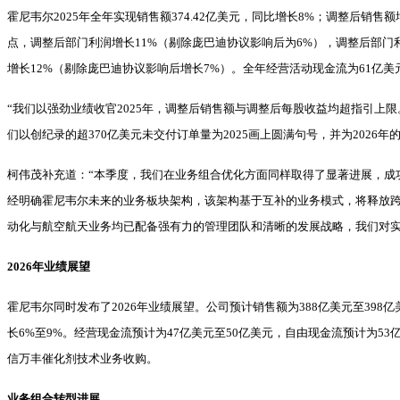
霍尼韦尔2025年全年实现销售额374.42亿美元，同比增长8%；调整后销
点，调整后部门利润增长11%（剔除庞巴迪协议影响后为6%），调整后部门利润
增长12%（剔除庞巴迪协议影响后增长7%）。全年经营活动现金流为61亿美
“我们以强劲业绩收官2025年，调整后销售额与调整后每股收益均超指引上
们以创纪录的超370亿美元未交付订单量为2025画上圆满句号，并为2026年的
柯伟茂补充道：“本季度，我们在业务组合优化方面同样取得了显著进展，成功完成So
经明确霍尼韦尔未来的业务板块架构，该架构基于互补的业务模式，将释放
动化与航空航天业务均已配备强有力的管理团队和清晰的发展战略，我们对实现
2026年业绩展望
霍尼韦尔同时发布了2026年业绩展望。公司预计销售额为388亿美元至398亿美
长6%至9%。经营现金流预计为47亿美元至50亿美元，自由现金流预计为5
信万丰催化剂技术业务收购。
业务组合转型进展