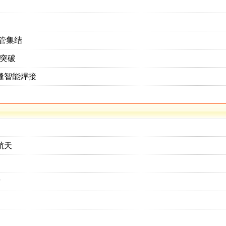
管集结
制突破
缝智能焊接
航天
作