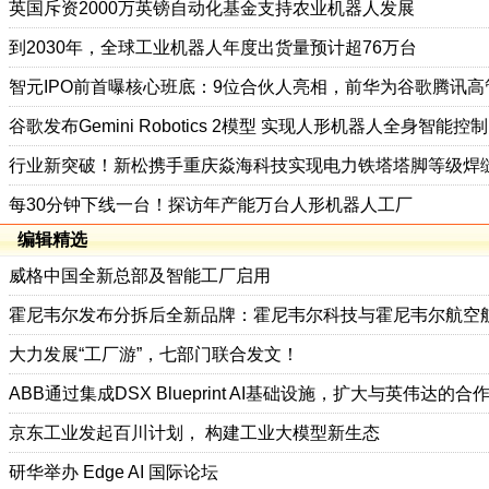
英国斥资2000万英镑自动化基金支持农业机器人发展
到2030年，全球工业机器人年度出货量预计超76万台
智元IPO前首曝核心班底：9位合伙人亮相，前华为谷歌腾讯高
谷歌发布Gemini Robotics 2模型 实现人形机器人全身智能控
行业新突破！新松携手重庆焱海科技实现电力铁塔塔脚等级焊
每30分钟下线一台！探访年产能万台人形机器人工厂
编辑精选
威格中国全新总部及智能工厂启用
霍尼韦尔发布分拆后全新品牌：霍尼韦尔科技与霍尼韦尔航空
大力发展“工厂游”，七部门联合发文！
ABB通过集成DSX Blueprint AI基础设施，扩大与英伟达的合
京东工业发起百川计划， 构建工业大模型新生态
研华举办 Edge AI 国际论坛