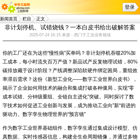
登录
新闻首页
栏目
正文
非计划停机、试错烧钱？一本白皮书给出破解答案
2025-07-24 16:15
来源：西门子工业业务领域
你的工厂还在为这些“慢性病”买单吗？非计划停机吞噬20%加
工成本，每小时流失百万产值？新品试产反复物理试错，80%
碳排放藏于设计阶段？产线调整深陷软硬件绑定困局，重组效
率滞后需求？这份《新型工业化——数字工业世界白皮书》，
揭示了企业如何用技术的融合和集成打破各种僵局，实现“零
成本试错、分钟级重组、全链自主进化”突破。同时探讨了数
字技术如何促进工业创新与发展，成为推动工业向”新“前进的
驱动力。数字孪生物理世界的“预言镜”
作为数字工业世界基础组件，数字孪生通过集成设计模型、仿
真数据、实时传感器信息，构建全生命周期镜像，并通过多物