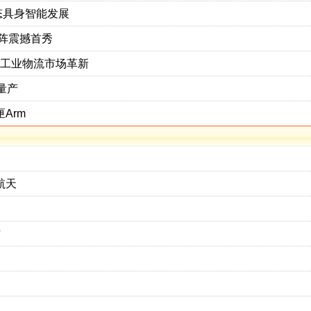
态具身智能发展
矩阵震撼首秀
力工业物流市场革新
量产
Arm
航天
作