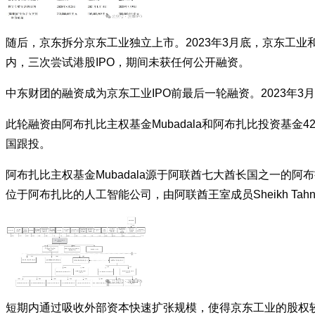
随后，京东拆分京东工业独立上市。2023年3月底，京东工
内，三次尝试港股IPO，期间未获任何公开融资。
中东财团的融资成为京东工业IPO前最后一轮融资。2023年
此轮融资由阿布扎比主权基金Mubadala和阿布扎比投资基金4
国跟投。
阿布扎比主权基金Mubadala源于阿联酋七大酋长国之一的阿布
位于阿布扎比的人工智能公司，由阿联酋王室成员Sheikh Tahnoon b
短期内通过吸收外部资本快速扩张规模，使得京东工业的股权