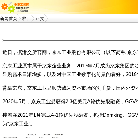
新闻首页
栏目
正文
近日，据港交所官网，京东工业股份有限公司（以下简称“京东
京东工业原本属于京东企业业务，2017年7月成为京东集团的
采购需求日渐增多，以及对中国工业数字化前景的看好，201
背靠京东，京东工业品顺势成为资本市场的烫手货，国内外资本相继
2020年5月，京东工业品获得2.3亿美元A轮优先股融资，G
接着在2021年1月完成A-1轮优先股融资，包括Domkin
为“京东工业”。