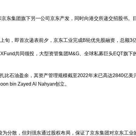
业和京东集团旗下另一公司京东产发，同时向港交所递交招股书。目
3月上旬，即首次递表前夕，京东工业完成B轮优先股融资，总额3
2XFund共同领投，大型资管集团M&G、全球私募巨头EQT旗
扎比石油盈余，其资产管理规模截至2022年末已高达2840亿美元
in Zayed Al Nahyan创立。
较为分散，但刘强东通过股权布局，保证了京东集团对京东工业