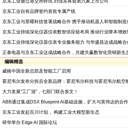
京东工业通过港交所聆讯 刘强东将迎第六家上市公司
京东工业自有品牌签约首批专属产线
京东工业与景曜科技签署战略合作 携手推动机器人和智能制造
京东工业持续深化仪器仪表数智供应链布局 推动行业降本增效
京东工业持续深化仪器仪表专业服务能力 与华盛昌达成战略合
正泰电器与京东工业达成战略合作，共建共赢数智化营销新生
编辑精选
威格中国全新总部及智能工厂启用
霍尼韦尔发布分拆后全新品牌：霍尼韦尔科技与霍尼韦尔航空
大力发展“工厂游”，七部门联合发文！
ABB通过集成DSX Blueprint AI基础设施，扩大与英伟达的合
京东工业发起百川计划， 构建工业大模型新生态
研华举办 Edge AI 国际论坛