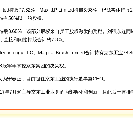
ted持股77.32%，Max I&P Limited持股3.68%，纪源实体持股2.64
ted仍将持有50%以上的股权。
68%，该部分股权来自员工股权激励的奖励。刘强东连同Max Smart Limit
东，直接和间接持股合计约7.3%。
dustrial Technology LLC、Magical Brush Limited
过AB股牢牢掌控京东集团的决策权。
人为宋春正，目前担任京东工业的执行董事兼CEO。
2017年7月起主导京东工业业务的内部孵化和创新，且此后一直