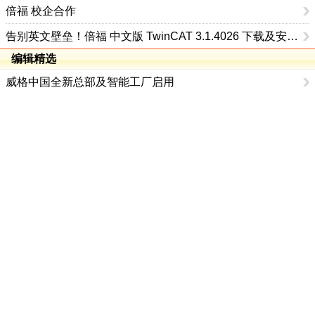
Beckhoff 大学合作计划丨2026 年第二期全国智能制造师资培训及产学研用活动通知
倍福 校企合作
告别英文壁垒！倍福 中文版 TwinCAT 3.1.4026 下载及安装指南
编辑精选
威格中国全新总部及智能工厂启用
霍尼韦尔发布分拆后全新品牌：霍尼韦尔科技与霍尼韦尔航空航天
大力发展“工厂游”，七部门联合发文！
ABB通过集成DSX Blueprint AI基础设施，扩大与英伟达的合作
京东工业发起百川计划， 构建工业大模型新生态
研华举办 Edge AI 国际论坛
卡诺普机器人冲刺港股IPO
重磅官宣！汇川技术联合发起 D12 联盟，开创产教融合新范式
标准版
｜
返回首页