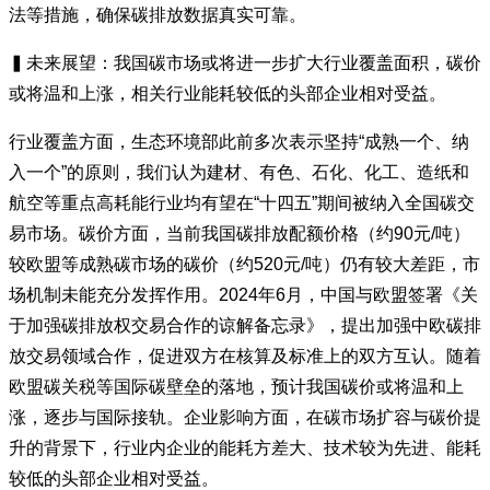
法等措施，确保碳排放数据真实可靠。
▍未来展望：我国碳市场或将进一步扩大行业覆盖面积，碳价
或将温和上涨，相关行业能耗较低的头部企业相对受益。
行业覆盖方面，生态环境部此前多次表示坚持“成熟一个、纳
入一个”的原则，我们认为建材、有色、石化、化工、造纸和
航空等重点高耗能行业均有望在“十四五”期间被纳入全国碳交
易市场。碳价方面，当前我国碳排放配额价格（约90元/吨）
较欧盟等成熟碳市场的碳价（约520元/吨）仍有较大差距，市
场机制未能充分发挥作用。2024年6月，中国与欧盟签署《关
于加强碳排放权交易合作的谅解备忘录》，提出加强中欧碳排
放交易领域合作，促进双方在核算及标准上的双方互认。随着
欧盟碳关税等国际碳壁垒的落地，预计我国碳价或将温和上
涨，逐步与国际接轨。企业影响方面，在碳市场扩容与碳价提
升的背景下，行业内企业的能耗方差大、技术较为先进、能耗
较低的头部企业相对受益。