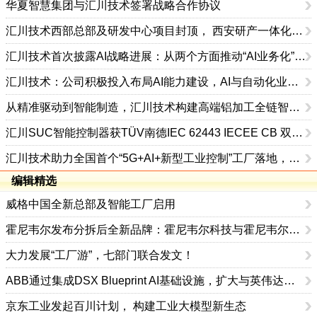
华夏智慧集团与汇川技术签署战略合作协议
汇川技术西部总部及研发中心项目封顶， 西安研产一体化布局再启新程
汇川技术首次披露AI战略进展：从两个方面推动“AI业务化”落地
汇川技术：公司积极投入布局AI能力建设，AI与自动化业务的结合为公司发展的核心战略之一
从精准驱动到智能制造，汇川技术构建高端铝加工全链智控新方案
汇川SUC智能控制器获TÜV南德IEC 62443 IECEE CB 双认证，共建全球工控网络安全标杆
汇川技术助力全国首个“5G+AI+新型工业控制”工厂落地，携手生态伙伴共铸智造新标杆
编辑精选
威格中国全新总部及智能工厂启用
霍尼韦尔发布分拆后全新品牌：霍尼韦尔科技与霍尼韦尔航空航天
大力发展“工厂游”，七部门联合发文！
ABB通过集成DSX Blueprint AI基础设施，扩大与英伟达的合作
京东工业发起百川计划， 构建工业大模型新生态