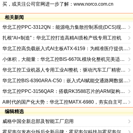
买，或关注公司官网进一步了解：
www.norco.com.cn
相关新闻
华北工控PPC-3312QN：能源电力集散控制系统(DCS)现场控制界面的理想选择
扎根“AI+制造”：华北工控打造高精AI质检产线专用工控机
华北工控高负载嵌入式AI主板ATX-6159：为精准医疗提供硬驱力
小体积，大能量：华北工控BIS-6670L模块化整机完美适配边缘AI场景
华北工控工业机器人专用工业AI整机：驱动汽车工厂精密焊接作业
华北工控BIS-6390ARA-C50：嵌入式AI赋能交通路网数据可视化
华北工控PPC-3156QAR：搭载RK3588芯片的ARM架构工业级AI平板电脑
AI时代的国产化大势：华北工控MATX-6980，夯实自主可控算力底座
编辑精选
威格中国全新总部及智能工厂启用
霍尼韦尔发布分拆后全新品牌：霍尼韦尔科技与霍尼韦尔航空航天