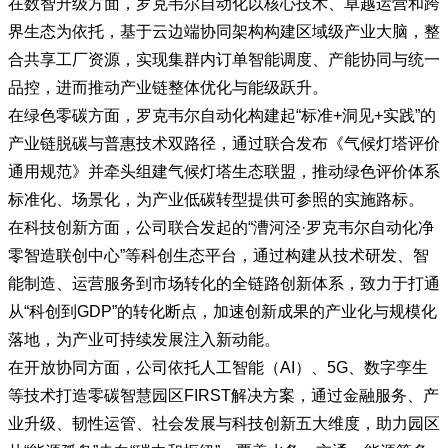
在数智升级方面，罗克韦尔自动化以核心技术、卓越运营和跨
界生态为依托，基于云边端协同架构构建区域级产业大脑，整
合共享工厂资源，实现集群内订单智能调度、产能协同与统一
品控，进而推动产业链整体优化与能级跃升。
在绿色零碳方面，罗克韦尔自动化构建起“标准+洞见+实践”的
产业链脱碳与普惠技术双路径，通过联合发布《气候灯塔评价
通用规范》并牵头组建气候灯塔生态联盟，推动绿色评价体系
标准化、场景化，为产业低碳转型提供可参照的实施路标。
在科技创新方面，公司联合发起的“漕河泾·罗克韦尔自动化净
零智造联创中心”等科创生态平台，通过构建从技术研发、智
能制造、运营服务到市场转化的全链路创新体系，致力于打通
从“科创到GDP”的转化断点，加速创新成果的产业化与规模化
落地，为产业可持续发展注入新动能。
在开放协同方面，公司依托人工智能（AI）、5G、数字孪生
等技术打造零碳智慧园区FIRST解决方案，通过金融服务、产
业升级、韧性运管、社会发展与科技创新五大维度，助力园区